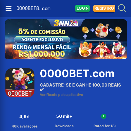
LOGIN
REGISTRO
0000BET.com
CADASTRE-SE E GANHE 100,00 REAIS
✔️
Verificado pelo aplicativo
50 mil+
4,9⭐️
Rated for 18+
Downloads
46K avaliações