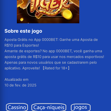
Sobre este jogo
Aposta Grátis no App 0000BET: Ganhe uma Aposta de
R$10 para Esportes!
Amante de esportes? No app 0000BET, você ganha uma
aposta grátis de R$10 para usar nos mercados esportivos!
Apenas para novos usuários que se cadastrarem pelo
aplicativo. Aproveite! 【Rated for 18+】
Atualizado em
10 de fev. de 2025