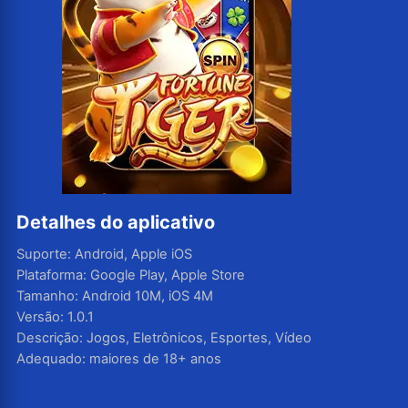
Detalhes do aplicativo
Suporte: Android, Apple iOS
Plataforma: Google Play, Apple Store
Tamanho: Android 10M, iOS 4M
Versão: 1.0.1
Descrição: Jogos, Eletrônicos, Esportes, Vídeo
Adequado: maiores de 18+ anos