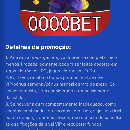
Detalhes da promoção:
1. Para retirar seus ganhos, você precisa completar pelo
menos 1 rodada; somente podem ser feitas apostas em:
jogos eletrônicos PG, jogos eletrônicos TaDa.
2. Por favor, receba o bônus promocional de nível
VIP/bônus semanal/bônus mensal dentro do prazo. Se
estiver vencido, será considerado automaticamente
desistido;
3. Se houver algum comportamento inadequado, como
apostas combinadas ou apostas sem risco, seja individual
ou em equipe, a empresa reserva-se o direito de cancelar
as qualificações de nível VIP e recuperar fundos