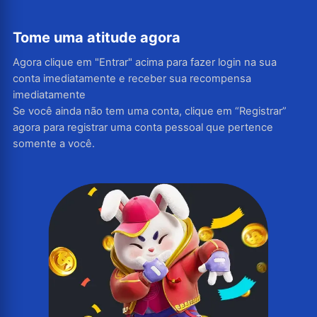
Tome uma atitude agora
Agora clique em "Entrar" acima para fazer login na sua
conta imediatamente e receber sua recompensa
imediatamente
Se você ainda não tem uma conta, clique em “Registrar”
agora para registrar uma conta pessoal que pertence
somente a você.