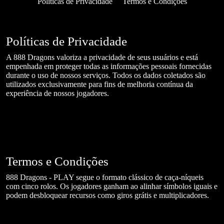
Políticas de Privacidade
Termos e Condições
Políticas de Privacidade
A 888 Dragons valoriza a privacidade de seus usuários e está
empenhada em proteger todas as informações pessoais fornecidas
durante o uso de nossos serviços. Todos os dados coletados são
utilizados exclusivamente para fins de melhoria contínua da
experiência de nossos jogadores.
Termos e Condições
888 Dragons - PLAY segue o formato clássico de caça-níqueis
com cinco rolos. Os jogadores ganham ao alinhar símbolos iguais e
podem desbloquear recursos como giros grátis e multiplicadores.