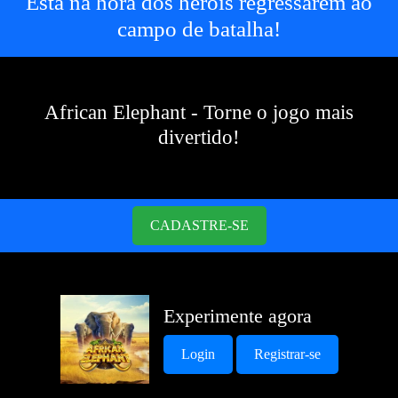
Está na hora dos heróis regressarem ao
campo de batalha!
African Elephant - Torne o jogo mais
divertido!
CADASTRE-SE
Experimente agora
Login
Registrar-se