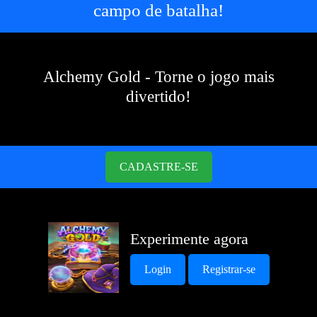
campo de batalha!
Alchemy Gold - Torne o jogo mais
divertido!
CADASTRE-SE
Experimente agora
Login
Registrar-se