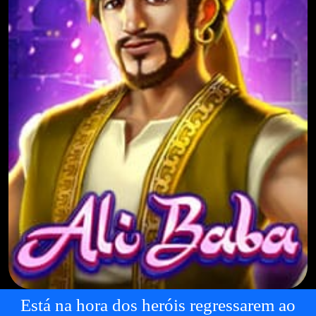
Está na hora dos heróis regressarem ao