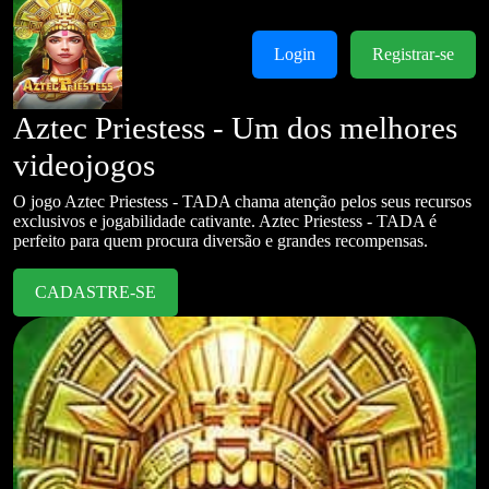
Login
Registrar-se
Aztec Priestess - Um dos melhores
videojogos
O jogo Aztec Priestess - TADA chama atenção pelos seus recursos
exclusivos e jogabilidade cativante. Aztec Priestess - TADA é
perfeito para quem procura diversão e grandes recompensas.
CADASTRE-SE