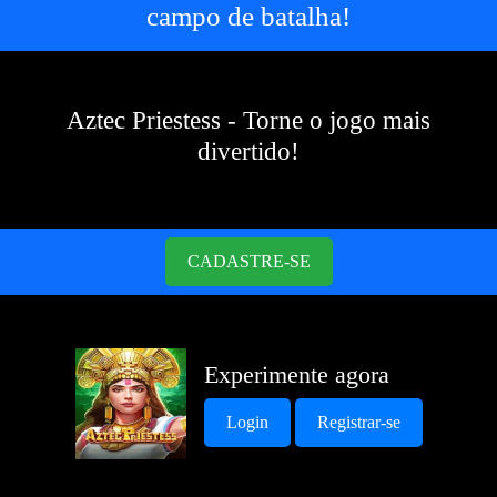
campo de batalha!
Aztec Priestess - Torne o jogo mais
divertido!
CADASTRE-SE
Experimente agora
Login
Registrar-se