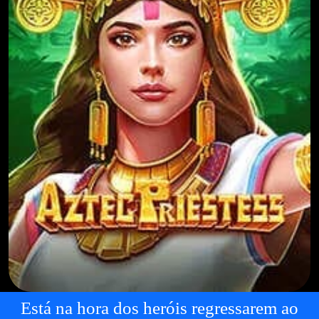
Está na hora dos heróis regressarem ao