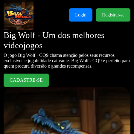
Login
Registrar-se
Big Wolf - Um dos melhores
videojogos
O jogo Big Wolf - CQ9 chama atenção pelos seus recursos
exclusivos e jogabilidade cativante. Big Wolf - CQ9 é perfeito para
quem procura diversão e grandes recompensas.
CADASTRE-SE