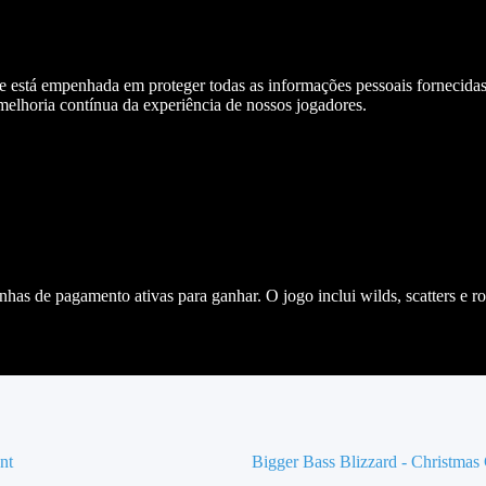
s e está empenhada em proteger todas as informações pessoais fornecida
 melhoria contínua da experiência de nossos jogadores.
inhas de pagamento ativas para ganhar. O jogo inclui wilds, scatters e 
nt
Bigger Bass Blizzard - Christmas