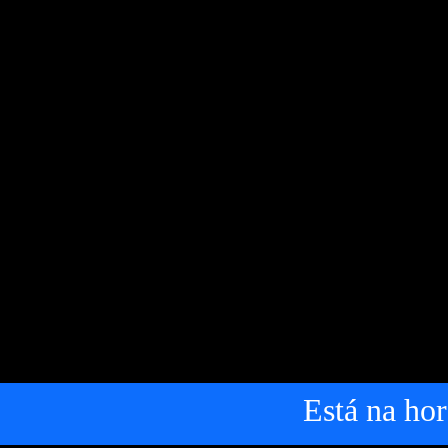
Está na hor