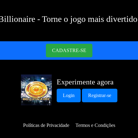
Billionaire - Torne o jogo mais divertido
CADASTRE-SE
Experimente agora
Login
Registrar-se
Políticas de Privacidade
Termos e Condições