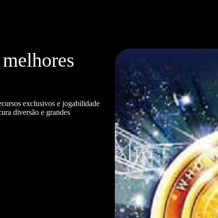
s melhores
cursos exclusivos e jogabilidade
cura diversão e grandes