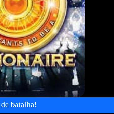
 de batalha!