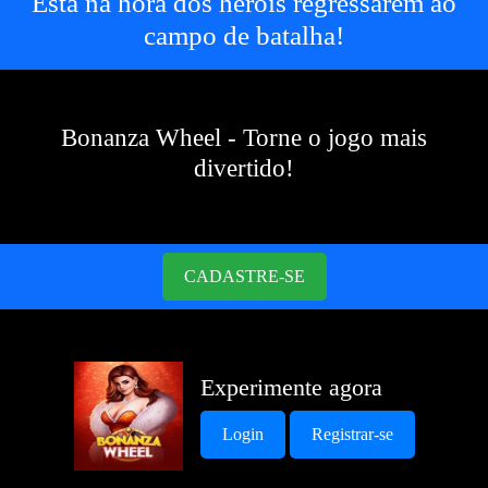
Está na hora dos heróis regressarem ao
campo de batalha!
Bonanza Wheel - Torne o jogo mais
divertido!
CADASTRE-SE
Experimente agora
Login
Registrar-se