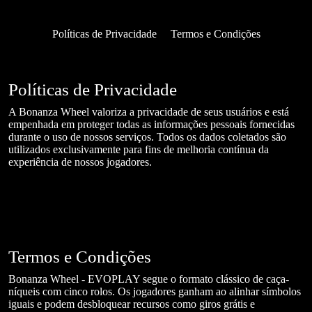
Políticas de Privacidade
Termos e Condições
Políticas de Privacidade
A Bonanza Wheel valoriza a privacidade de seus usuários e está
empenhada em proteger todas as informações pessoais fornecidas
durante o uso de nossos serviços. Todos os dados coletados são
utilizados exclusivamente para fins de melhoria contínua da
experiência de nossos jogadores.
Termos e Condições
Bonanza Wheel - EVOPLAY segue o formato clássico de caça-
níqueis com cinco rolos. Os jogadores ganham ao alinhar símbolos
iguais e podem desbloquear recursos como giros grátis e