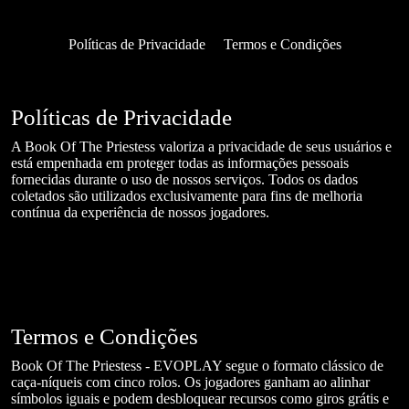
Políticas de Privacidade
Termos e Condições
Políticas de Privacidade
A Book Of The Priestess valoriza a privacidade de seus usuários e
está empenhada em proteger todas as informações pessoais
fornecidas durante o uso de nossos serviços. Todos os dados
coletados são utilizados exclusivamente para fins de melhoria
contínua da experiência de nossos jogadores.
Termos e Condições
Book Of The Priestess - EVOPLAY segue o formato clássico de
caça-níqueis com cinco rolos. Os jogadores ganham ao alinhar
símbolos iguais e podem desbloquear recursos como giros grátis e