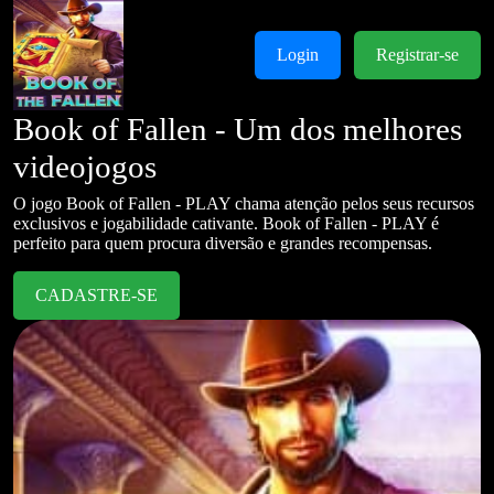
Login
Registrar-se
Book of Fallen - Um dos melhores
videojogos
O jogo Book of Fallen - PLAY chama atenção pelos seus recursos
exclusivos e jogabilidade cativante. Book of Fallen - PLAY é
perfeito para quem procura diversão e grandes recompensas.
CADASTRE-SE