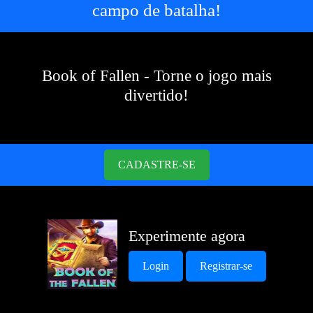
campo de batalha!
Book of Fallen - Torne o jogo mais
divertido!
CADASTRE-SE
Experimente agora
Login
Registrar-se