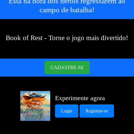
Está na hora dos heróis regressarem ao
campo de batalha!
Book of Rest - Torne o jogo mais divertido!
CADASTRE-SE
Experimente agora
Login
Registrar-se