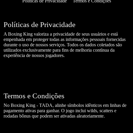
Políticas de Privacidade
Termos e Condições
Políticas de Privacidade
A Boxing King valoriza a privacidade de seus usuários e está
empenhada em proteger todas as informações pessoais fornecidas
durante o uso de nossos serviços. Todos os dados coletados são
utilizados exclusivamente para fins de melhoria contínua da
experiência de nossos jogadores.
Termos e Condições
No Boxing King - TADA, alinhe símbolos idênticos em linhas de
pagamento ativas para ganhar. O jogo inclui wilds, scatters e
rodadas bônus que podem ser ativadas aleatoriamente.