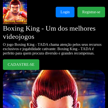
Login
Registrar-se
Boxing King - Um dos melhores
videojogos
O jogo Boxing King - TADA chama atenção pelos seus recursos
exclusivos e jogabilidade cativante. Boxing King - TADA é
perfeito para quem procura diversão e grandes recompensas.
CADASTRE-SE