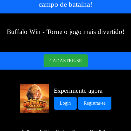
campo de batalha!
Buffalo Win - Torne o jogo mais divertido!
CADASTRE-SE
Experimente agora
Login
Registrar-se