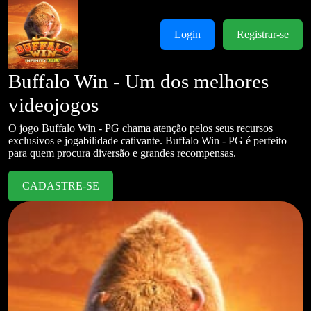
Login
Registrar-se
Buffalo Win - Um dos melhores
videojogos
O jogo Buffalo Win - PG chama atenção pelos seus recursos
exclusivos e jogabilidade cativante. Buffalo Win - PG é perfeito
para quem procura diversão e grandes recompensas.
CADASTRE-SE