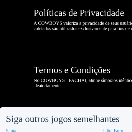
Políticas de Privacidade
A COWBOYS valoriza a privacidade de seus usuários 
coletados são utilizados exclusivamente para fins de
Termos e Condições
No COWBOYS - FACHAI, alinhe símbolos idênticos em
aleatoriamente.
Siga outros jogos semelhantes
Santa
Ultra Burn