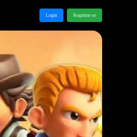
Login
Registrar-se