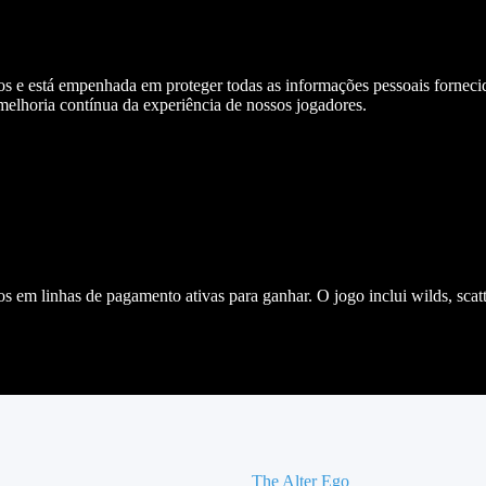
e está empenhada em proteger todas as informações pessoais fornecid
 melhoria contínua da experiência de nossos jogadores.
 linhas de pagamento ativas para ganhar. O jogo inclui wilds, scatt
The Alter Ego