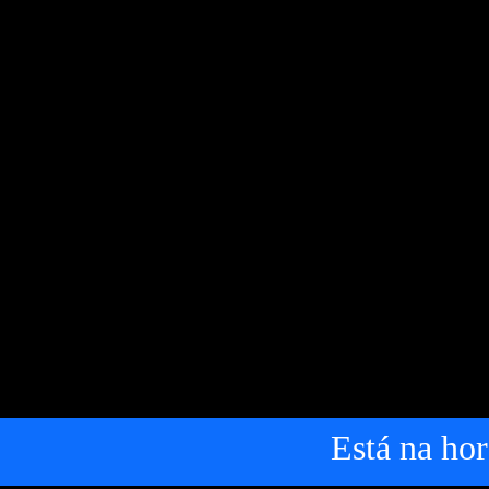
Está na hor