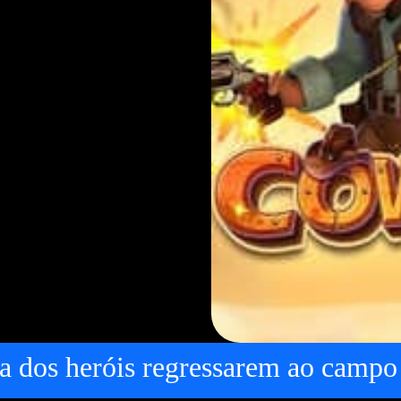
a dos heróis regressarem ao campo