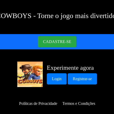
OWBOYS - Torne o jogo mais divertid
CADASTRE-SE
Experimente agora
Login
Registrar-se
Políticas de Privacidade
Termos e Condições