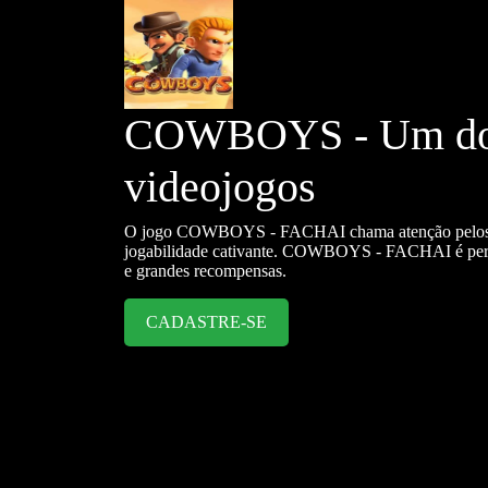
COWBOYS - Um dos
videojogos
O jogo COWBOYS - FACHAI chama atenção pelos se
jogabilidade cativante. COWBOYS - FACHAI é perfe
e grandes recompensas.
CADASTRE-SE