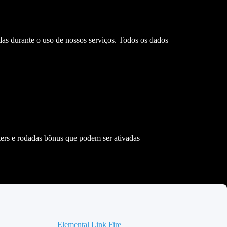
as durante o uso de nossos serviços. Todos os dados
ers e rodadas bônus que podem ser ativadas
Elemental Link Fire