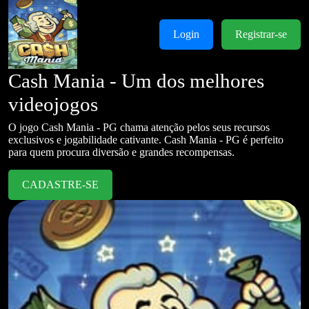
Login
Registrar-se
Cash Mania - Um dos melhores
videojogos
O jogo Cash Mania - PG chama atenção pelos seus recursos
exclusivos e jogabilidade cativante. Cash Mania - PG é perfeito
para quem procura diversão e grandes recompensas.
CADASTRE-SE