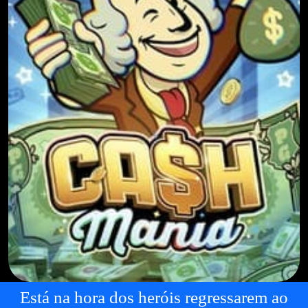
Está na hora dos heróis regressarem ao