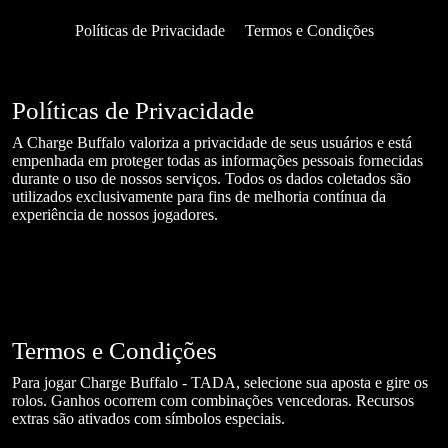
Políticas de Privacidade
Termos e Condições
Políticas de Privacidade
A Charge Buffalo valoriza a privacidade de seus usuários e está
empenhada em proteger todas as informações pessoais fornecidas
durante o uso de nossos serviços. Todos os dados coletados são
utilizados exclusivamente para fins de melhoria contínua da
experiência de nossos jogadores.
Termos e Condições
Para jogar Charge Buffalo - TADA, selecione sua aposta e gire os
rolos. Ganhos ocorrem com combinações vencedoras. Recursos
extras são ativados com símbolos especiais.