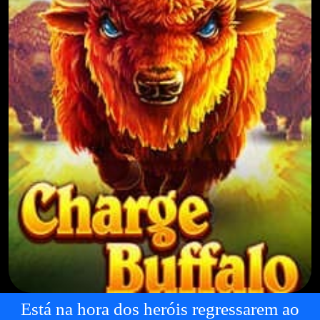
Está na hora dos heróis regressarem ao