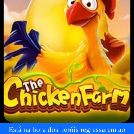
Está na hora dos heróis regressarem ao