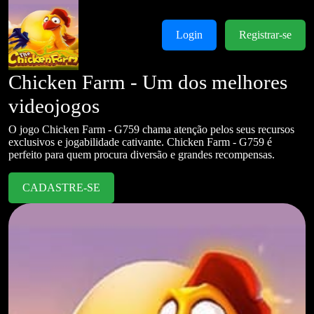
Login
Registrar-se
Chicken Farm - Um dos melhores
videojogos
O jogo Chicken Farm - G759 chama atenção pelos seus recursos
exclusivos e jogabilidade cativante. Chicken Farm - G759 é
perfeito para quem procura diversão e grandes recompensas.
CADASTRE-SE