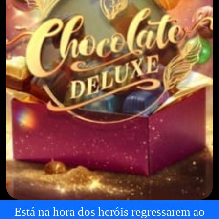
Está na hora dos heróis regressarem ao