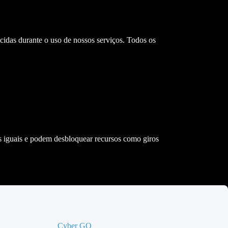
idas durante o uso de nossos serviços. Todos os
 iguais e podem desbloquear recursos como giros
Cyber GO