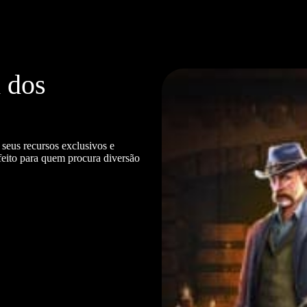
 dos
eus recursos exclusivos e
eito para quem procura diversão