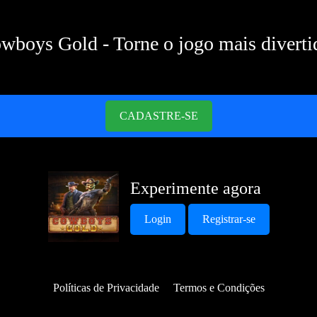
wboys Gold - Torne o jogo mais diverti
CADASTRE-SE
Experimente agora
Login
Registrar-se
Políticas de Privacidade
Termos e Condições