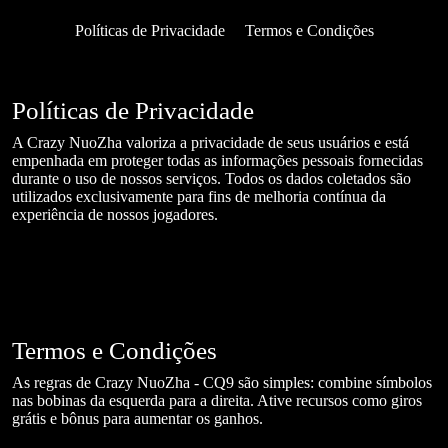
Políticas de Privacidade
Termos e Condições
Políticas de Privacidade
A Crazy NuoZha valoriza a privacidade de seus usuários e está
empenhada em proteger todas as informações pessoais fornecidas
durante o uso de nossos serviços. Todos os dados coletados são
utilizados exclusivamente para fins de melhoria contínua da
experiência de nossos jogadores.
Termos e Condições
As regras de Crazy NuoZha - CQ9 são simples: combine símbolos
nas bobinas da esquerda para a direita. Ative recursos como giros
grátis e bônus para aumentar os ganhos.