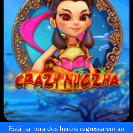
Está na hora dos heróis regressarem ao