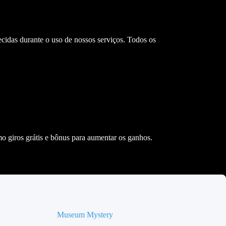
cidas durante o uso de nossos serviços. Todos os
o giros grátis e bônus para aumentar os ganhos.
Museum Mystery