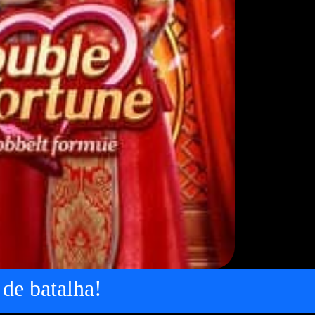
 de batalha!