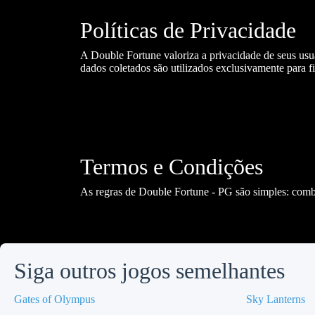
Políticas de Privacidade
A Double Fortune valoriza a privacidade de seus usu
dados coletados são utilizados exclusivamente para f
Termos e Condições
As regras de Double Fortune - PG são simples: combi
Siga outros jogos semelhantes
Gates of Olympus
Sky Lanterns