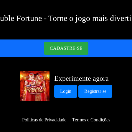
ble Fortune - Torne o jogo mais divert
CADASTRE-SE
Experimente agora
Login
Registrar-se
Políticas de Privacidade
Termos e Condições