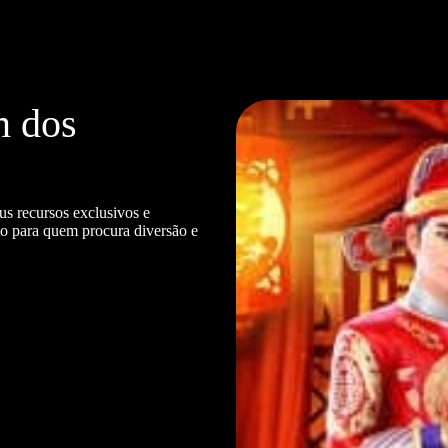
m dos
s recursos exclusivos e
to para quem procura diversão e