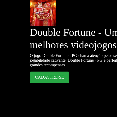
Double Fortune - U
melhores videojogos
O jogo Double Fortune - PG chama atenção pelos seu
jogabilidade cativante. Double Fortune - PG é perfei
grandes recompensas.
CADASTRE-SE