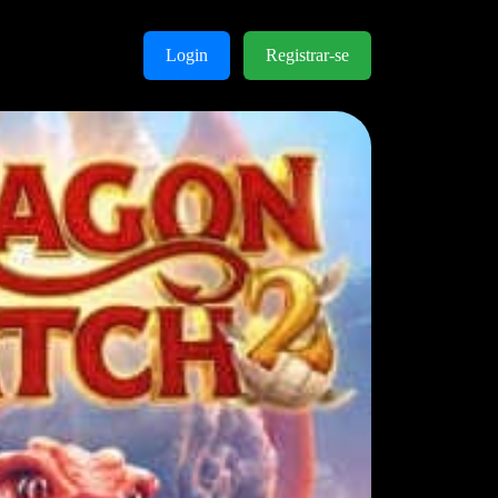
Login
Registrar-se