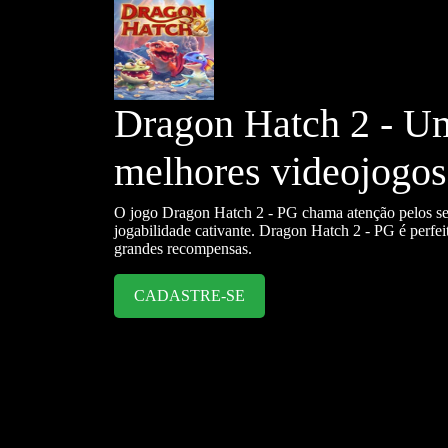
Dragon Hatch 2 - U
melhores videojogos
O jogo Dragon Hatch 2 - PG chama atenção pelos seu
jogabilidade cativante. Dragon Hatch 2 - PG é perfe
grandes recompensas.
CADASTRE-SE