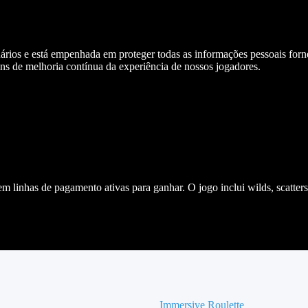
ários e está empenhada em proteger todas as informações pessoais forn
ins de melhoria contínua da experiência de nossos jogadores.
m linhas de pagamento ativas para ganhar. O jogo inclui wilds, scatter
Immersive Roulette