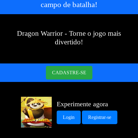
campo de batalha!
Dragon Warrior - Torne o jogo mais
divertido!
CADASTRE-SE
Experimente agora
Login
Registrar-se