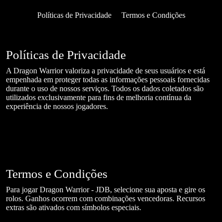
Políticas de Privacidade
Termos e Condições
Políticas de Privacidade
A Dragon Warrior valoriza a privacidade de seus usuários e está
empenhada em proteger todas as informações pessoais fornecidas
durante o uso de nossos serviços. Todos os dados coletados são
utilizados exclusivamente para fins de melhoria contínua da
experiência de nossos jogadores.
Termos e Condições
Para jogar Dragon Warrior - JDB, selecione sua aposta e gire os
rolos. Ganhos ocorrem com combinações vencedoras. Recursos
extras são ativados com símbolos especiais.