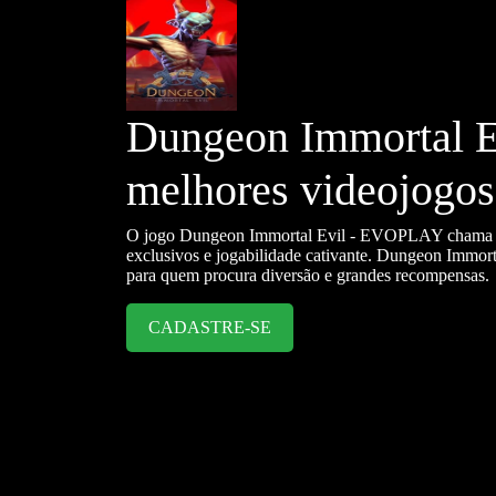
Dungeon Immortal E
melhores videojogos
O jogo Dungeon Immortal Evil - EVOPLAY chama at
exclusivos e jogabilidade cativante. Dungeon Immor
para quem procura diversão e grandes recompensas.
CADASTRE-SE