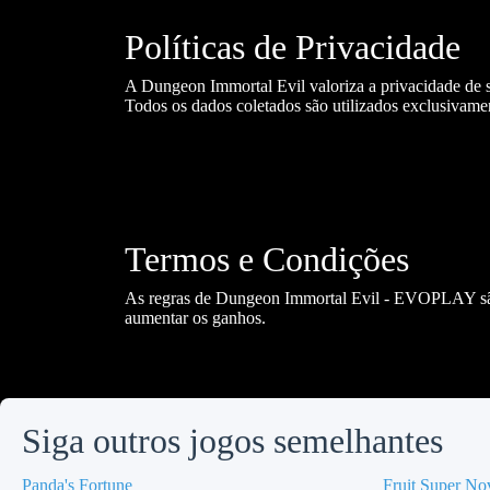
Políticas de Privacidade
A Dungeon Immortal Evil valoriza a privacidade de s
Todos os dados coletados são utilizados exclusivamen
Termos e Condições
As regras de Dungeon Immortal Evil - EVOPLAY são s
aumentar os ganhos.
Siga outros jogos semelhantes
Panda's Fortune
Fruit Super No