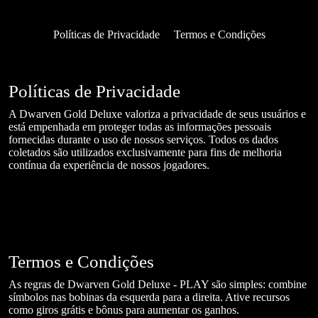
Políticas de Privacidade
Termos e Condições
Políticas de Privacidade
A Dwarven Gold Deluxe valoriza a privacidade de seus usuários e
está empenhada em proteger todas as informações pessoais
fornecidas durante o uso de nossos serviços. Todos os dados
coletados são utilizados exclusivamente para fins de melhoria
contínua da experiência de nossos jogadores.
Termos e Condições
As regras de Dwarven Gold Deluxe - PLAY são simples: combine
símbolos nas bobinas da esquerda para a direita. Ative recursos
como giros grátis e bônus para aumentar os ganhos.