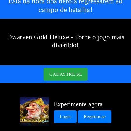
Está na hora dos heróis regressarem ao
campo de batalha!
Dwarven Gold Deluxe - Torne o jogo mais
divertido!
CADASTRE-SE
Experimente agora
Login
Registrar-se