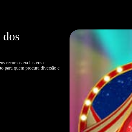
m dos
us recursos exclusivos e
eito para quem procura diversão e