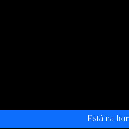
Está na hor