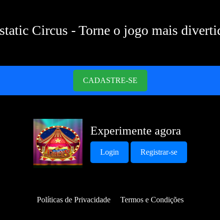
static Circus - Torne o jogo mais diverti
CADASTRE-SE
Experimente agora
Login
Registrar-se
Políticas de Privacidade
Termos e Condições