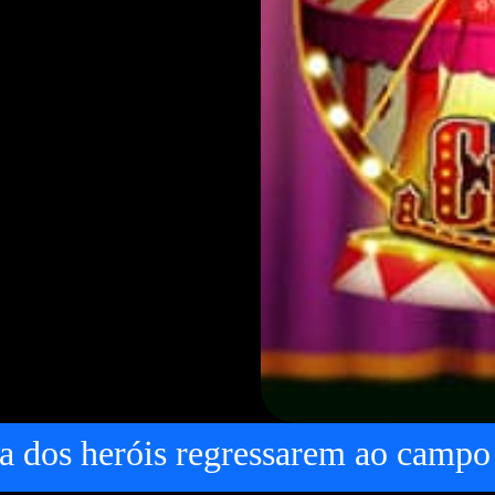
a dos heróis regressarem ao campo