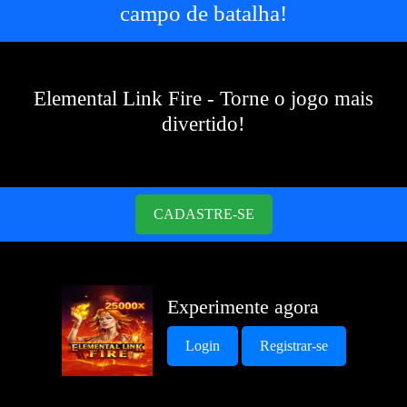
campo de batalha!
Elemental Link Fire - Torne o jogo mais
divertido!
CADASTRE-SE
Experimente agora
Login
Registrar-se