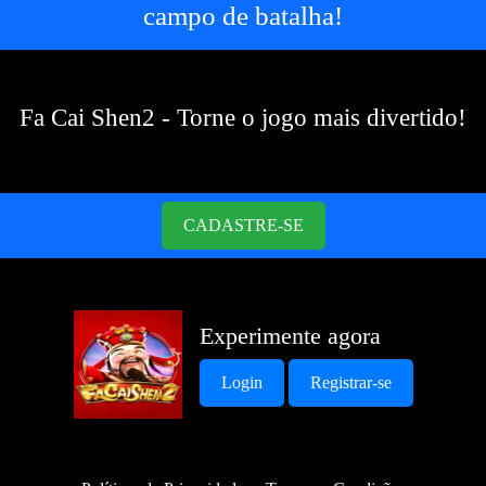
campo de batalha!
Fa Cai Shen2 - Torne o jogo mais divertido!
CADASTRE-SE
Experimente agora
Login
Registrar-se