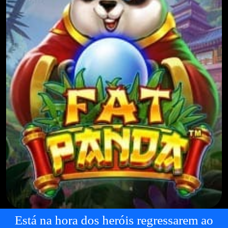
Está na hora dos heróis regressarem ao