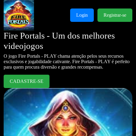
Login
Registrar-se
Fire Portals - Um dos melhores
videojogos
O jogo Fire Portals - PLAY chama atenção pelos seus recursos
exclusivos e jogabilidade cativante. Fire Portals - PLAY é perfeito
para quem procura diversão e grandes recompensas.
CADASTRE-SE