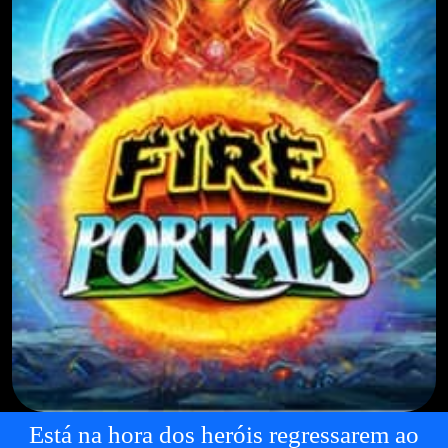
Está na hora dos heróis regressarem ao