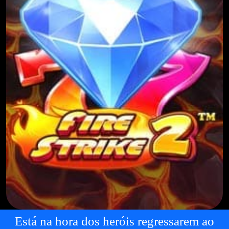
Está na hora dos heróis regressarem ao