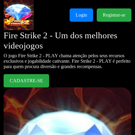
Login
Registrar-se
Fire Strike 2 - Um dos melhores
videojogos
O jogo Fire Strike 2 - PLAY chama atenção pelos seus recursos
exclusivos e jogabilidade cativante. Fire Strike 2 - PLAY é perfeito
para quem procura diversão e grandes recompensas.
CADASTRE-SE