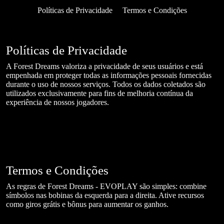
Políticas de Privacidade
Termos e Condições
Políticas de Privacidade
A Forest Dreams valoriza a privacidade de seus usuários e está
empenhada em proteger todas as informações pessoais fornecidas
durante o uso de nossos serviços. Todos os dados coletados são
utilizados exclusivamente para fins de melhoria contínua da
experiência de nossos jogadores.
Termos e Condições
As regras de Forest Dreams - EVOPLAY são simples: combine
símbolos nas bobinas da esquerda para a direita. Ative recursos
como giros grátis e bônus para aumentar os ganhos.