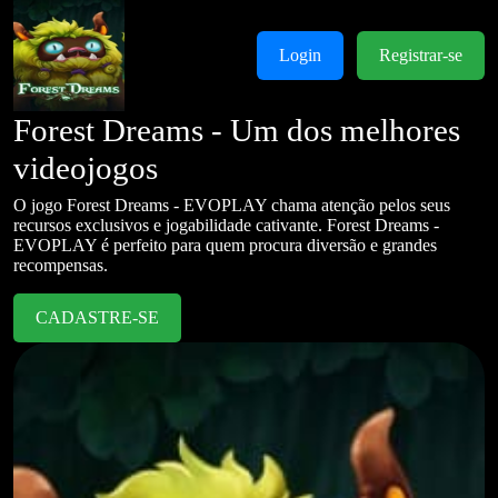
Login
Registrar-se
Forest Dreams - Um dos melhores
videojogos
O jogo Forest Dreams - EVOPLAY chama atenção pelos seus
recursos exclusivos e jogabilidade cativante. Forest Dreams -
EVOPLAY é perfeito para quem procura diversão e grandes
recompensas.
CADASTRE-SE