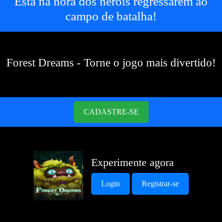
Está na hora dos heróis regressarem ao
campo de batalha!
Forest Dreams - Torne o jogo mais divertido!
CADASTRE-SE
Experimente agora
Login
Registrar-se