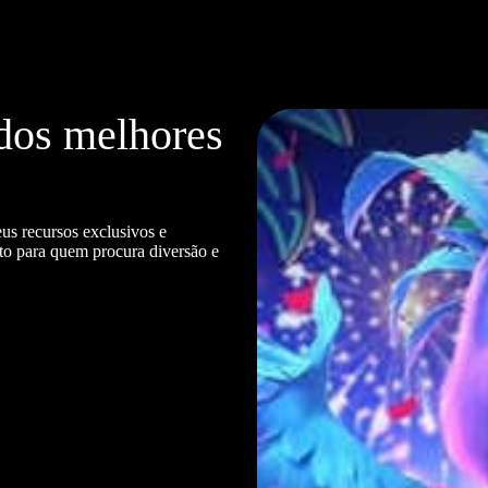
dos melhores
us recursos exclusivos e
ito para quem procura diversão e