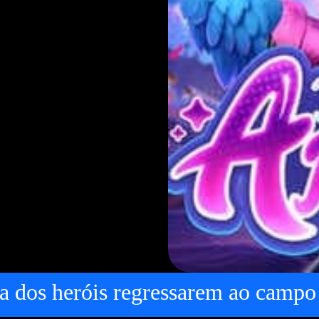
a dos heróis regressarem ao campo