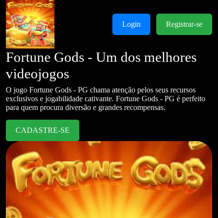
Login
Registrar-se
Fortune Gods - Um dos melhores
videojogos
O jogo Fortune Gods - PG chama atenção pelos seus recursos
exclusivos e jogabilidade cativante. Fortune Gods - PG é perfeito
para quem procura diversão e grandes recompensas.
CADASTRE-SE