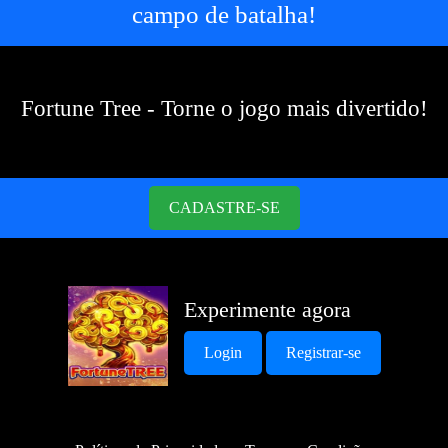
campo de batalha!
Fortune Tree - Torne o jogo mais divertido!
CADASTRE-SE
Experimente agora
Login
Registrar-se