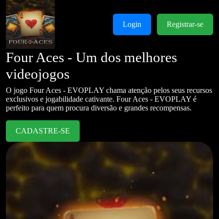
Login
Registrar-se
Four Aces - Um dos melhores
videojogos
O jogo Four Aces - EVOPLAY chama atenção pelos seus recursos
exclusivos e jogabilidade cativante. Four Aces - EVOPLAY é
perfeito para quem procura diversão e grandes recompensas.
CADASTRE-SE