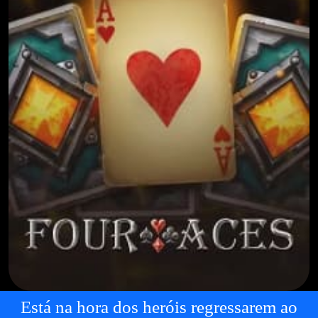
Está na hora dos heróis regressarem ao