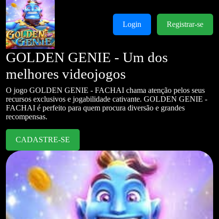
Login
Registrar-se
GOLDEN GENIE - Um dos
melhores videojogos
O jogo GOLDEN GENIE - FACHAI chama atenção pelos seus
recursos exclusivos e jogabilidade cativante. GOLDEN GENIE -
FACHAI é perfeito para quem procura diversão e grandes
recompensas.
CADASTRE-SE