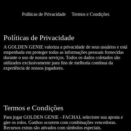
Políticas de Privacidade
Termos e Condições
Políticas de Privacidade
A GOLDEN GENIE valoriza a privacidade de seus usuários e está
empenhada em proteger todas as informações pessoais fornecidas
durante o uso de nossos serviços. Todos os dados coletados são
utilizados exclusivamente para fins de melhoria contínua da
experiência de nossos jogadores.
Termos e Condições
Para jogar GOLDEN GENIE - FACHAI, selecione sua aposta e
gire os rolos. Ganhos ocorrem com combinações vencedoras.
Recursos extras são ativados com símbolos especiais.