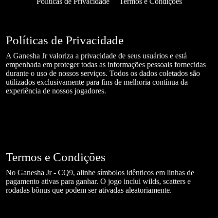
Políticas de Privacidade
Termos e Condições
Políticas de Privacidade
A Ganesha Jr valoriza a privacidade de seus usuários e está
empenhada em proteger todas as informações pessoais fornecidas
durante o uso de nossos serviços. Todos os dados coletados são
utilizados exclusivamente para fins de melhoria contínua da
experiência de nossos jogadores.
Termos e Condições
No Ganesha Jr - CQ9, alinhe símbolos idênticos em linhas de
pagamento ativas para ganhar. O jogo inclui wilds, scatters e
rodadas bônus que podem ser ativadas aleatoriamente.