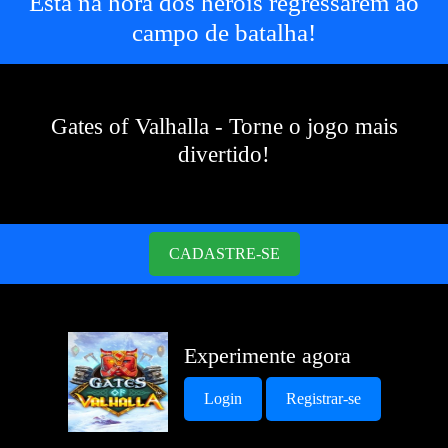
Está na hora dos heróis regressarem ao
campo de batalha!
Gates of Valhalla - Torne o jogo mais
divertido!
CADASTRE-SE
Experimente agora
Login
Registrar-se