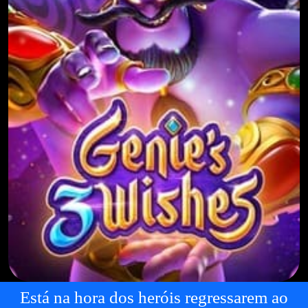
Está na hora dos heróis regressarem ao