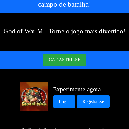
campo de batalha!
God of War M - Torne o jogo mais divertido!
CADASTRE-SE
Experimente agora
Login
Registrar-se