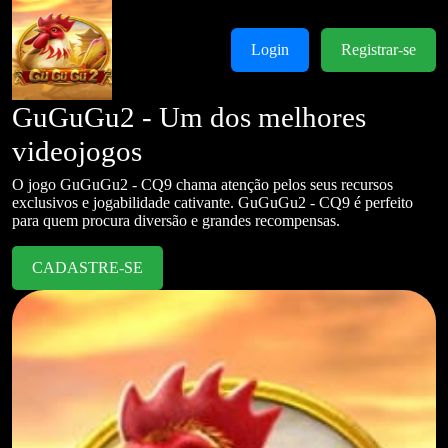
Login
Registrar-se
GuGuGu2 - Um dos melhores
videojogos
O jogo GuGuGu2 - CQ9 chama atenção pelos seus recursos
exclusivos e jogabilidade cativante. GuGuGu2 - CQ9 é perfeito
para quem procura diversão e grandes recompensas.
CADASTRE-SE