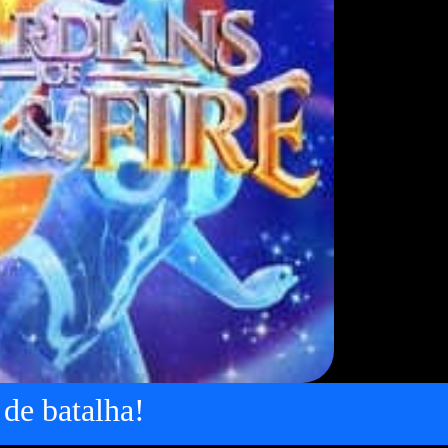
 de batalha!