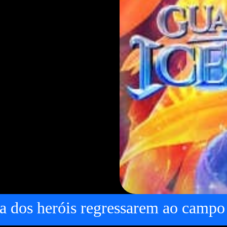
a dos heróis regressarem ao campo