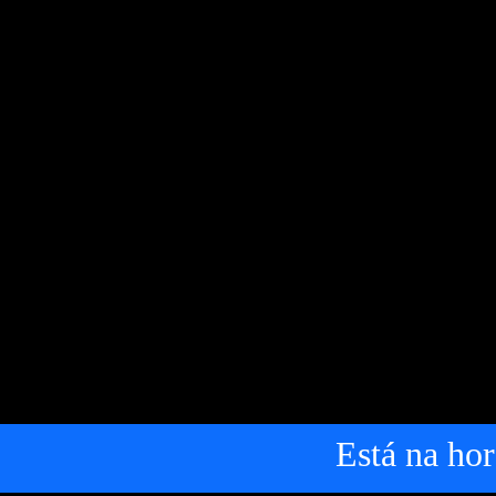
Está na hor