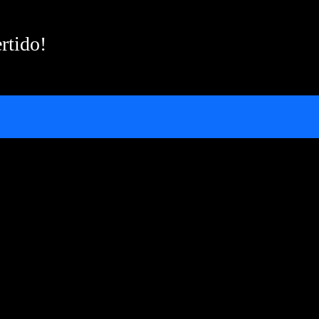
rtido!