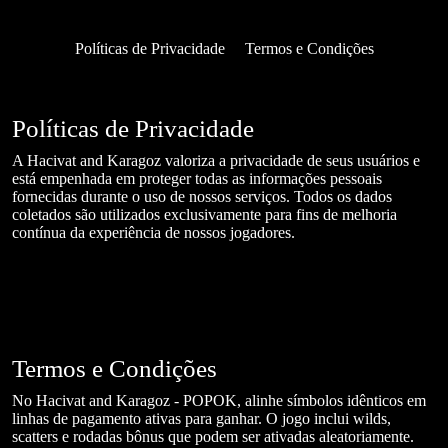
Políticas de Privacidade
Termos e Condições
Políticas de Privacidade
A Hacivat and Karagoz valoriza a privacidade de seus usuários e
está empenhada em proteger todas as informações pessoais
fornecidas durante o uso de nossos serviços. Todos os dados
coletados são utilizados exclusivamente para fins de melhoria
contínua da experiência de nossos jogadores.
Termos e Condições
No Hacivat and Karagoz - POPOK, alinhe símbolos idênticos em
linhas de pagamento ativas para ganhar. O jogo inclui wilds,
scatters e rodadas bônus que podem ser ativadas aleatoriamente.