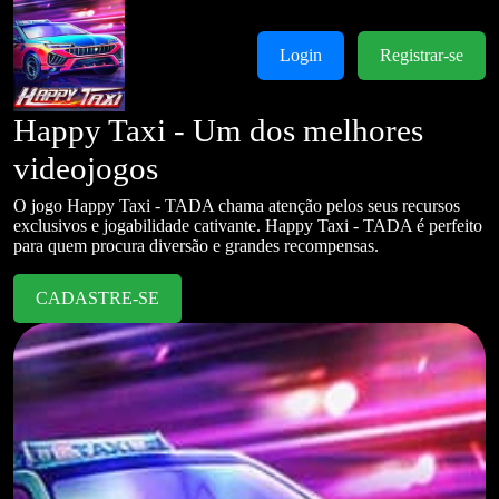
Login
Registrar-se
Happy Taxi - Um dos melhores
videojogos
O jogo Happy Taxi - TADA chama atenção pelos seus recursos
exclusivos e jogabilidade cativante. Happy Taxi - TADA é perfeito
para quem procura diversão e grandes recompensas.
CADASTRE-SE