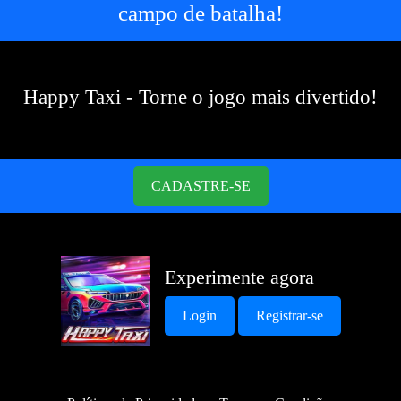
campo de batalha!
Happy Taxi - Torne o jogo mais divertido!
CADASTRE-SE
Experimente agora
Login
Registrar-se