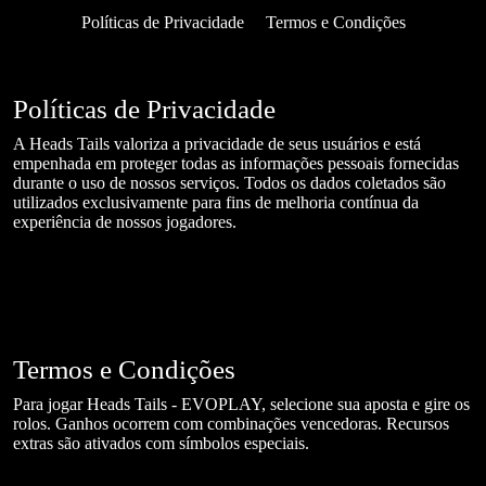
Políticas de Privacidade
Termos e Condições
Políticas de Privacidade
A Heads Tails valoriza a privacidade de seus usuários e está
empenhada em proteger todas as informações pessoais fornecidas
durante o uso de nossos serviços. Todos os dados coletados são
utilizados exclusivamente para fins de melhoria contínua da
experiência de nossos jogadores.
Termos e Condições
Para jogar Heads Tails - EVOPLAY, selecione sua aposta e gire os
rolos. Ganhos ocorrem com combinações vencedoras. Recursos
extras são ativados com símbolos especiais.