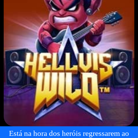
Está na hora dos heróis regressarem ao