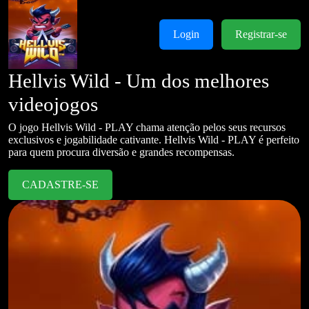
Login
Registrar-se
Hellvis Wild - Um dos melhores
videojogos
O jogo Hellvis Wild - PLAY chama atenção pelos seus recursos
exclusivos e jogabilidade cativante. Hellvis Wild - PLAY é perfeito
para quem procura diversão e grandes recompensas.
CADASTRE-SE