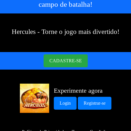
campo de batalha!
Hercules - Torne o jogo mais divertido!
CADASTRE-SE
Experimente agora
Login
Registrar-se