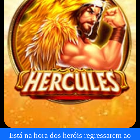
Está na hora dos heróis regressarem ao