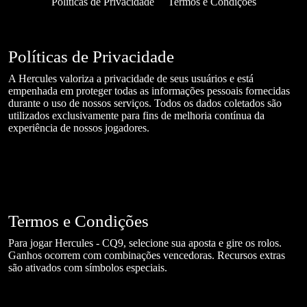
Políticas de Privacidade
Termos e Condições
Políticas de Privacidade
A Hercules valoriza a privacidade de seus usuários e está
empenhada em proteger todas as informações pessoais fornecidas
durante o uso de nossos serviços. Todos os dados coletados são
utilizados exclusivamente para fins de melhoria contínua da
experiência de nossos jogadores.
Termos e Condições
Para jogar Hercules - CQ9, selecione sua aposta e gire os rolos.
Ganhos ocorrem com combinações vencedoras. Recursos extras
são ativados com símbolos especiais.